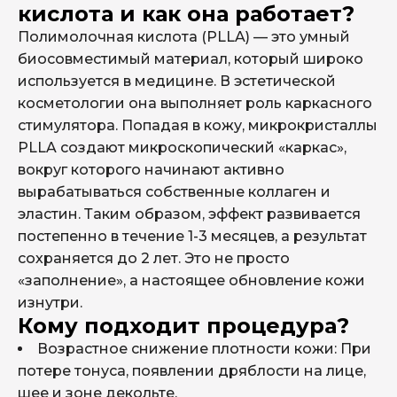
кислоты
кислота и как она работает?
от 30000₽
Полимолочная кислота (PLLA) — это умный
биосовместимый материал, который широко
используется в медицине. В эстетической
Цена по акции
косметологии она выполняет роль каркасного
47000 ₽
Aesthe Fill, 10 мл
стимулятора. Попадая в кожу, микрокристаллы
PLLA создают микроскопический «каркас»,
32000 ₽
Miraline PLLA 28
вокруг которого начинают активно
вырабатываться собственные коллаген и
32000 ₽
Repart PLA
эластин. Таким образом, эффект развивается
постепенно в течение 1-3 месяцев, а результат
30000 ₽
Ellagen, 200 мг
сохраняется до 2 лет. Это не просто
45000 ₽
Ellagen, 400 мг
«заполнение», а настоящее обновление кожи
изнутри.
60000 ₽
Ellagen, 1000 мг
Кому подходит процедура?
Возрастное снижение плотности кожи: При
45000 ₽
L (+) LIFT, 250 мг
потере тонуса, появлении дряблости на лице,
70000 ₽
L (+) LIFT, 500 мг
шее и зоне декольте.