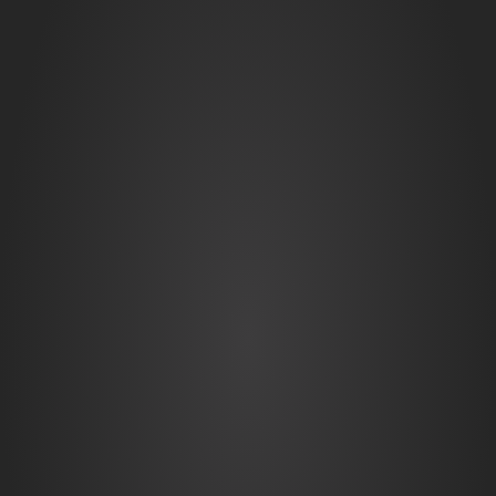
+7 (800) 700-15-01
info@lasclinic.ru
Страницы
О компании
Контакты
FAQ
Подарочные сертификаты
Пациентам
Налоговый вычет
Go