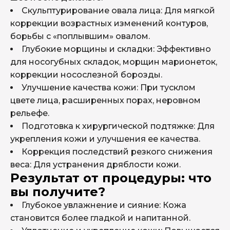
Скульптурирование овала лица: Для мягкой
45000 ₽
GANA HA Body, 50 мл
коррекции возрастных изменений контуров,
борьбы с «поплывшим» овалом.
42000 ₽
GANA PHV, 10 мл
Глубокие морщины и складки: Эффективно
40000 ₽
GANA V 10 мл
для носогубных складок, морщин марионеток,
коррекции носослезной борозды.
50000 ₽
GANA X 40 мл
Улучшение качества кожи: При тусклом
цвете лица, расширенных порах, неровном
рельефе.
Подготовка к хирургической подтяжке: Для
укрепления кожи и улучшения ее качества.
Коррекция последствий резкого снижения
веса: Для устранения дряблости кожи.
Результат от процедуры: что
вы получите?
Глубокое увлажнение и сияние: Кожа
становится более гладкой и напитанной.