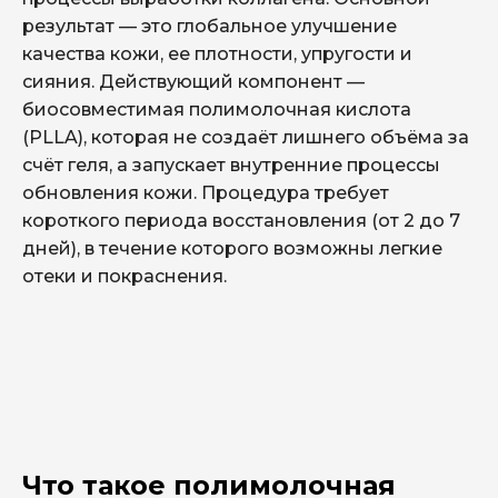
результат — это глобальное улучшение
качества кожи, ее плотности, упругости и
сияния. Действующий компонент —
биосовместимая полимолочная кислота
(PLLA), которая не создаёт лишнего объёма за
счёт геля, а запускает внутренние процессы
обновления кожи. Процедура требует
короткого периода восстановления (от 2 до 7
дней), в течение которого возможны легкие
отеки и покраснения.
Скульптурное омоложение
Инъекции полимолочной
Что такое полимолочная