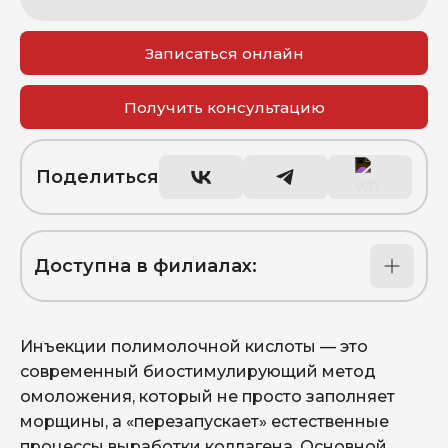
Записаться онлайн
Получить консультацию
Поделиться
Доступна в филиалах:
Красная, 160
Инъекции полимолочной кислоты — это
Героя Георгия Бочарникова, 1
современный биостимулирующий метод
омоложения, который не просто заполняет
морщины, а «перезапускает» естественные
процессы выработки коллагена. Основной